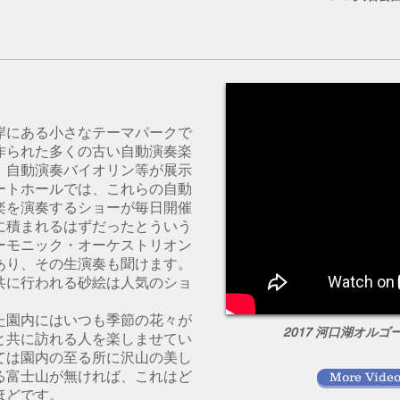
岸にある小さなテーマパークで
作られた多くの古い自動演奏楽
、自動演奏バイオリン等が展示
ートホールでは、これらの自動
楽を演奏するショーが毎日開催
に積まれるはずだったとういう
ーモニック・オーケストリオン
あり、その生演奏も聞けます。
共に行われる砂絵は人気のショ
た園内にはいつも季節の花々が
2017 河口湖オルゴ
と共に訪れる人を楽しませてい
ては園内の至る所に沢山の美し
る富士山が無ければ、これはど
More Video
ほどです。