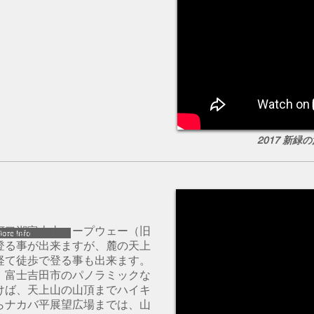
2017 新緑
河口湖富士山ロープウェー（旧
ore Info
登る事が出来ますが、麓の天上
経て徒歩で登る事も出来ます。
、富士吉田市のパノラミックな
けば、天上山の山頂までハイキ
らナカバ平展望広場までは、山