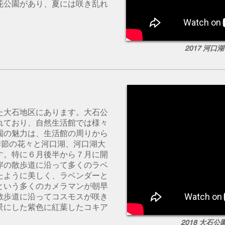
花公園があり、夏には咲き乱れ
2017 河口
た大石地区にあります。大石公
れており、自然生活館では様々
園の魅力は、生活館の周りから
季節の花々と河口湖、河口湖大
す。特に６月後半から７月に開
岸の散歩道に沿って多くのラベ
たように美しく、ラベンダーと
という多くのカメラマンが朝早
散歩道に沿ってコスモスが咲き
景にした紫色に紅葉したコキア
2018 大石