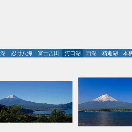
富士山と富士五湖
中湖
忍野八海
富士吉田
河口湖
西湖
精進湖
本