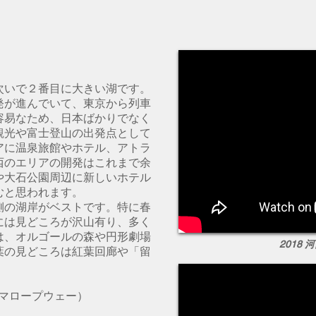
次いで２番目に大きい湖です。
発が進んでいて、東京から列車
容易なため、日本ばかりでなく
観光や富士登山の出発点として
アに温泉旅館やホテル、アトラ
西のエリアの開発はこれまで余
や大石公園周辺に新しいホテル
むと思われます。
側の湖岸がベストです。特に春
には見どころが沢山有り、多く
は、オルゴールの森や円形劇場
2018 
葉の見どころは紅葉回廊や「留
。
ラマロープウェー）