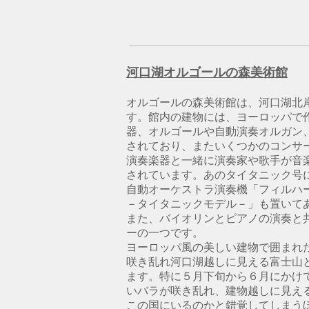
河口湖オルゴールの森美術館
オルゴールの森美術館は、河口湖北
す。館内の建物には、ヨーロッパで
器、オルゴールや自動演奏オルガン
されており、またいくつかのコンサ
演奏楽器と一緒に演奏家や歌手が音
されています。あのタイタニック号
自動オーケストラ演奏機「フィルハ
－タイタニックモデル－」も置いて
また、バイオリンとピアノの演奏と
ーの一つです。
ヨーロッパ風の美しい建物で囲まれ
咲き乱れ河口湖越しに見える富士山
ます。特に５月下旬から６月にかけ
いバラが咲き乱れ、建物越しに見え
この国にいるのかと錯覚してしまう