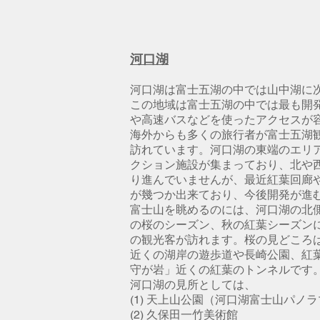
河口湖
河口湖は富士五湖の中では山中湖に
この地域は富士五湖の中では最も開
や高速バスなどを使ったアクセスが
海外からも多くの旅行者が富士五湖
訪れています。河口湖の東端のエリ
クション施設が集まっており、北や
り進んでいませんが、最近紅葉回廊
が幾つか出来ており、今後開発が進
富士山を眺めるのには、河口湖の北
の桜のシーズン、秋の紅葉シーズン
の観光客が訪れます。桜の見どころ
近くの湖岸の遊歩道や長崎公園、紅
守が岩」近くの紅葉のトンネルです
河口湖の見所としては、
(1) 天上山公園（河口湖富士山パノ
(2) 久保田一竹美術館