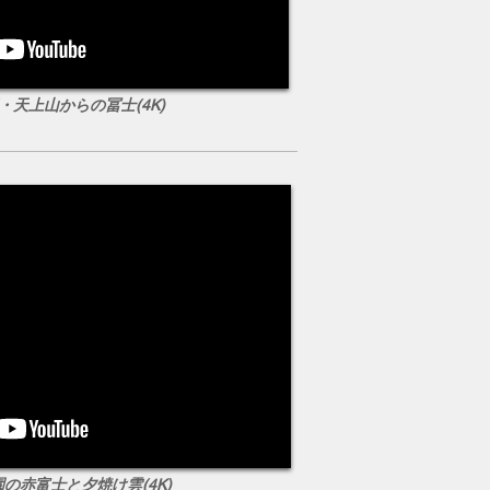
湖・天上山からの冨士(4K)
公園の赤富士と夕焼け雲(4K)